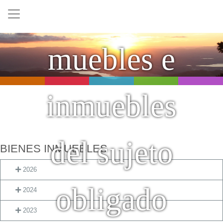
de bienes
Pasar al contenido principal
muebles e
inmuebles
del sujeto
BIENES INMUEBLES
2026
obligado
2024
2023