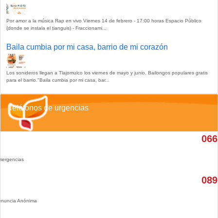
Por amor a la música Rap en vivo Viernes 14 de febrero - 17:00 horas Espacio Público
(donde se instala el tianguis) - Fraccionami...
Baila cumbia por mi casa, barrio de mi corazón
Los sonideros llegan a Tlajomulco los viernes de mayo y junio. Bailongos populares gratis
para el barrio."Baila cumbia por mi casa, bar...
Teléfonos de urgencias
066
ergencias
089
nuncia Anónima